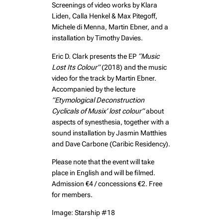
Screenings of video works by Klara
Liden, Calla Henkel & Max Pitegoff,
Michele di Menna, Martin Ebner, and a
installation by Timothy Davies.
Eric D. Clark presents the EP
“Music
Lost Its Colour”
(2018) and the music
video for the track by Martin Ebner.
Accompanied by the lecture
”Etymological Deconstruction
Cyclicals of Musix’ lost colour”
about
aspects of synesthesia, together with a
sound installation by Jasmin Matthies
and Dave Carbone (Caribic Residency).
Please note that the event will take
place in English and will be filmed.
Admission €4 / concessions €2. Free
for members.
Image: Starship #18