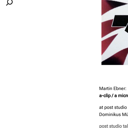
S
e
a
r
c
h
Martin Ebner: 
a-clip / a mic
at post studio
Dominikus Mül
post studio ta