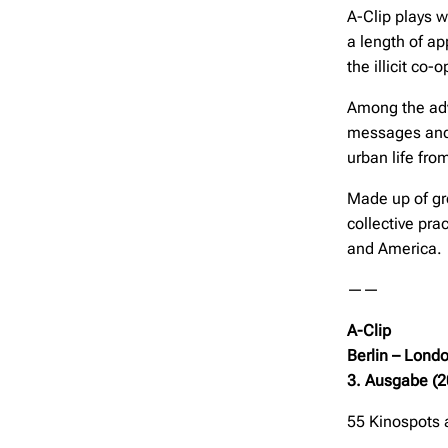
A-Clip plays w
a length of a
the illicit co
Among the adve
messages and 
urban life fro
Made up of gro
collective pra
and America.
——
A-Clip
Berlin – Lond
3. Ausgabe (2
55 Kinospots 