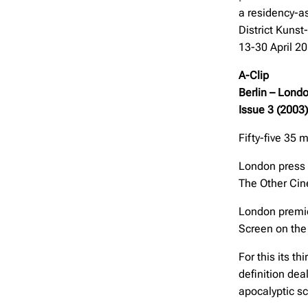
a residency-as
District Kunst
13-30 April 2
A-Clip
Berlin – Lond
Issue 3 (2003)
Fifty-five 35 
London press
The Other Cin
London premi
Screen on the 
For this its th
definition dea
apocalyptic sc