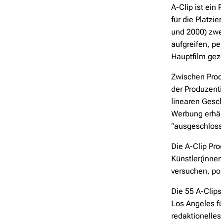
A-Clip ist ei
für die Platzi
und 2000) zwei
aufgreifen, pe
Hauptfilm gez
Zwischen Produ
der Produzenti
linearen Gesc
Werbung erhäl
“ausgeschloss
Die A-Clip Pr
Künstler(inne
versuchen, pol
Die 55 A-Clips
Los Angeles fü
redaktionelle