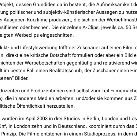
n Projekt, dessen Grundidee darin besteht, die Aufmerksamkei
erung politischer und subjektiv-künstlerischer Aussagen zu nüt
 Ausgaben Kurzfilme produziert, die sich an der Werbefilmästh
rsiflieren oder brechen. Die einzelnen A-Clips, jeweils ca. 5
eigten Werbeclips eingeschnitten.
kt- und Lifestylewerbung trifft der Zuschauer auf einen Film, 
n, direkt eine kritische Botschaft formuliert oder aber ein Bild
hichten der Werbebotschaften gegenläufig und relativierend wir
t im besten Fall einen Realitätsschub, der Zuschauer einen Hi
enen” Bilder.
oduzenten und Produzentinnen sind selbst zum Teil Filmemacher
n), die in anderen Medien arbeiten, und/oder sie kommen au
itische Öffentlichkeit herzustellen.
 wurden im April 2003 in drei Studios in Berlin, London und Lo
nf, in London zehn und in Deutschland, koordiniert durch das St
s Prinzip. Die Filme entstehen in einem Studioprozess, in dem